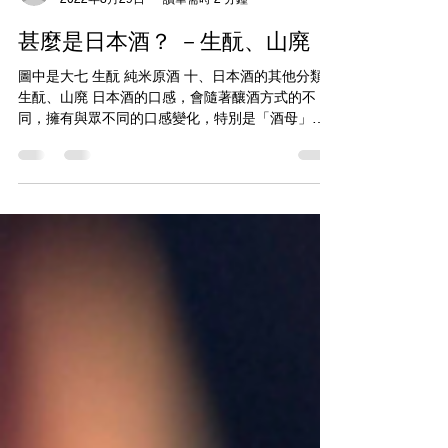
alcoholicahk
2022年8月29日
讀畢需時 2 分鐘
甚麼是日本酒？ －生酛、山廃
圖中是大七 生酛 純米原酒 十、日本酒的其他分類：
生酛、山廃 日本酒的口感，會隨著釀酒方式的不
同，擁有與眾不同的口感變化，特別是「酒母」。
製作酒母是日本酒最初也是最重要的步驟，酒母(酛)
是由蒸米、水、麹加上酵母釀造而成的，功能是將
從米產生出的醣份被轉化為酒精。為了讓大量的...