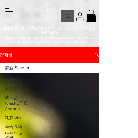
根據香港法律，不得在業務過程中，向未成年人售賣或供應令
人醺醉的酒類。
Under the law of Hong Kong, intoxicating liquor must not be
sold or supplied to a minor in the course of business.
部落格
清酒 Sake
All Posts
清酒 Sake
威士忌
Whisky/干邑
Cognac
氈酒 Gin
葡萄汽酒
sparkling
wine