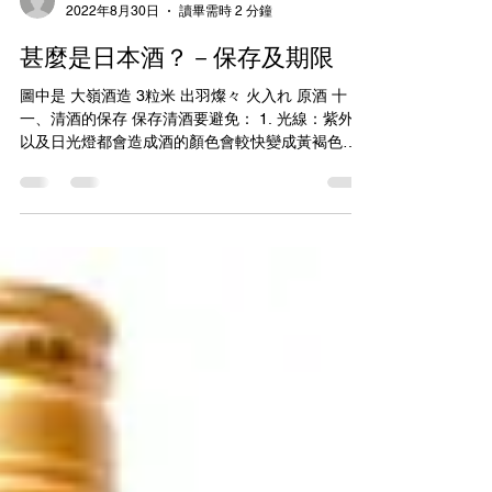
alcoholicahk
2022年8月30日
讀畢需時 2 分鐘
甚麼是日本酒？－保存及期限
圖中是 大嶺酒造 3粒米 出羽燦々 火入れ 原酒 十
一、清酒的保存 保存清酒要避免： 1. 光線：紫外線
以及日光燈都會造成酒的顏色會較快變成黃褐色，
開瓶品飲後也會有俗稱『日光臭』的微妙氣味。不
建議在保存的時候接觸日光以及日光燈。 2....