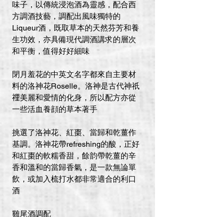
味子，以傳統浸泡酒為靈感，配合西
方調酒技藝，調配出風味獨特的
Liqueur酒，既取草本的天然芬芳和養
生功效，亦具備現代調酒講求的層次
和平衡，值得好好細味
閉月羞花的中英文名字都來自主要材
料的洛神花Roselle。洛神是古代️神️祇
𥚃美麗和愛情的化身，所以配方亦從
一些活血養顔的草本著手
挑選了洛神花、紅棗、當歸和乾薑作
基調。洛神花帶refreshing的酸，正好
和紅棗的軟糯香甜，餘韵帶乾薑的辛
香和溫和的當歸香氣，是一款無論單
飲，或加入梳打水都非常適合的利口
酒
雞尾酒調配