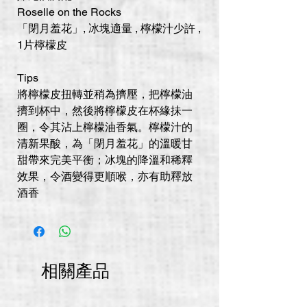
Roselle on the Rocks
「閉月羞花」, 冰塊適量 , 檸檬汁少許 ,
1片檸檬皮
Tips
將檸檬皮扭轉並稍為擠壓，把檸檬油
擠到杯中，然後將檸檬皮在杯緣抺一
圈，令其沾上檸檬油香氣。檸檬汁的
清新果酸，為「閉月羞花」的溫暖甘
甜帶來完美平衡；冰塊的降溫和稀釋
效果，令酒變得更順喉，亦有助釋放
酒香
相關產品