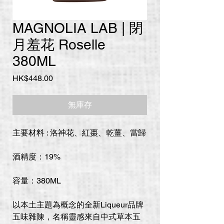
MAGNOLIA LAB | 閉
月羞花 Roselle
380ML
價
HK$448.00
格
無庫存
主要材料 : 洛神花、紅棗、乾薑、當歸
酒精度：19%
容量：380ML
以本土主題為概念的全新Liqueur品牌
五味雜陳，名稱靈感來自中式草本五