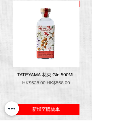
推廣價
TATEYAMA 花束 Gin 500ML
壹岐 神樂 手工氈酒 7
一般價格
促銷價格
一般價格
HK$628.00
HK$568.00
HK$548.00
新增至購物車