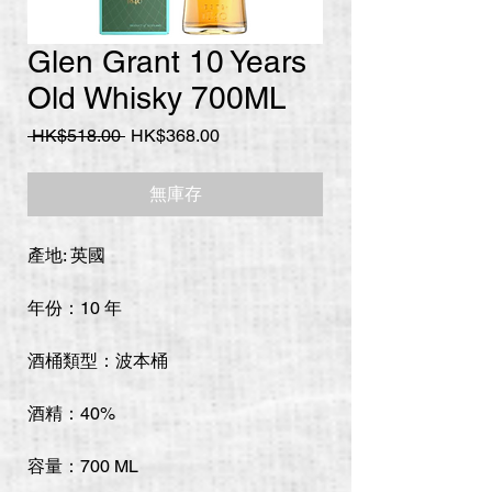
Glen Grant 10 Years
Old Whisky 700ML
一
促
 HK$518.00 
HK$368.00
般
銷
價
價
無庫存
格
格
產地: 英國
年份：10 年
酒桶類型：波本桶
酒精：40%
容量：700 ML