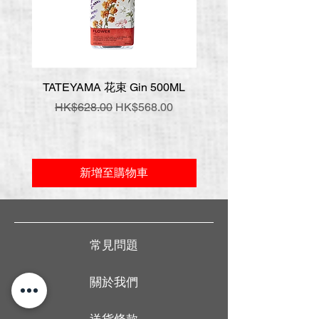
TATEYAMA 花束 Gin 500ML
壹岐 神樂 手工氈酒 7
一般價格
促銷價格
一般價格
HK$628.00
HK$568.00
HK$548.00
新增至購物車
常見問題
關於我們
送貨條款