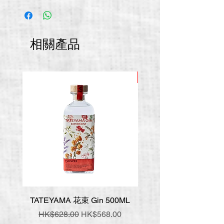
相關產品
推廣價
TATEYAMA 花束 Gin 500ML
壹岐 神樂 手工氈酒 7
一般價格
促銷價格
一般價格
HK$628.00
HK$568.00
HK$548.00