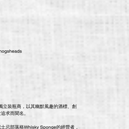
y hogsheads
家蘇格蘭獨立裝瓶商，以其幽默風趣的酒標、創
致追求而聞名。
部落格Whisky Sponge的經營者，