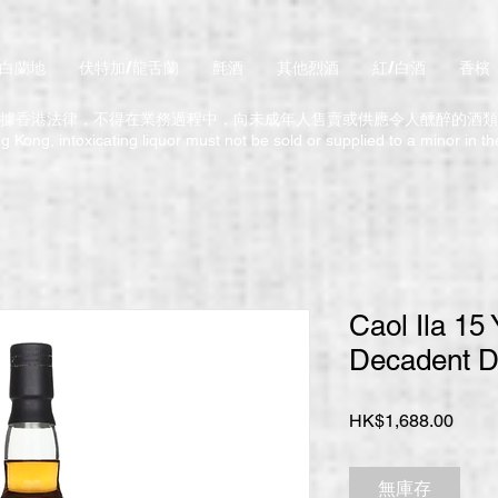
/白蘭地
伏特加/龍舌蘭
氈酒
其他烈酒
紅/白酒
香檳
據香港法律，不得在業務過程中，向未成年人售賣或供應令人醺醉的酒類
 Kong, intoxicating liquor must not be sold or supplied to a minor in t
Caol Ila 15 
Decadent 
價
HK$1,688.00
格
無庫存