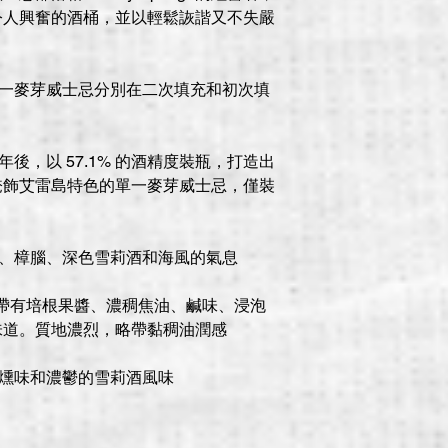
令人興奮的酒桶，並以輕鬆詼諧又不失嚴
l Ila單一麥芽威士忌分別在二次填充和初次填
混合兩年後，以 57.1% 的酒精度裝瓶，打造出
掩飾艾雷島特色的單一麥芽威士忌，僅裝
醃肉、樟腦、深色雪莉酒和海風的氣息
，帶有培根果醬、濃稠焦油、鹹味、浸泡
味道。質地濃烈，略帶黏稠油潤感
煙燻味和濃鬱的雪莉酒風味