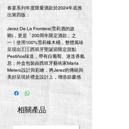
春宴系列年度限量酒款於2024年底推
出第四版：
Jerez De La Frontera(雪莉酒的故
鄉)，更是「200周年限定酒款」之
一！使用100%雪莉橡木桶，整體風味
呈現出🇪🇸西班牙聖誕節限定甜點
Pestiños味道，帶有白葡萄、迷迭香氣
息；外盒包裝由西班牙藝術家Maria
Melero設計與彩繪，將Jerez的傳統與
美好呈現於禮盒設計上，增添節慶感
相關產品
推廣價