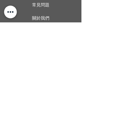
常見問題
關於我們
送貨條款
聯絡我們
香港旺角廣華街1號仁安大廈地下2B舖
Shop 2B, G/F, Yan On Building, 1
Kwong Wa Street, Mong Kok, Hong
Kong
Man wong
67437406
Alcoholica_hk
@Alcoholicahk