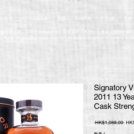
/白蘭地
伏特加/龍舌蘭
氈酒
其他烈酒
紅/白酒
香檳
據香港法律，不得在業務過程中，向未成年人售賣或供應令人醺醉的酒類
 Kong, intoxicating liquor must not be sold or supplied to a minor in t
Signatory V
2011 13 Ye
Cask Stren
一
 HK$1,088.00 
HK$
般
數量
*