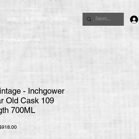
清酒
果酒 / 梅酒
無酒精
。
he course of business.
intage - Inchgower
ar Old Cask 109
gth 700ML
促
918.00
銷