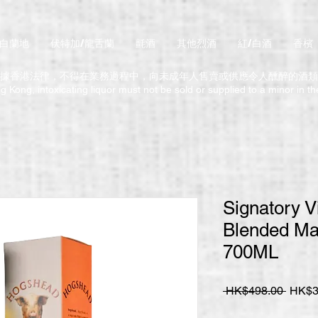
/白蘭地
伏特加/龍舌蘭
氈酒
其他烈酒
紅/白酒
香檳
據香港法律，不得在業務過程中，向未成年人售賣或供應令人醺醉的酒類
 Kong, intoxicating liquor must not be sold or supplied to a minor in t
Signatory 
Blended Ma
700ML
一
 HK$498.00 
HK$3
般