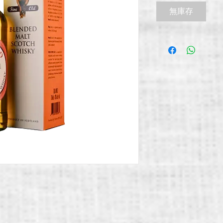
價
無庫存
格