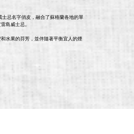
和麥芽威士忌名字俏皮，融合了蘇格蘭各地的單
艾雷島威士忌。
蜜和水果的芬芳，並伴隨著平衡宜人的煙