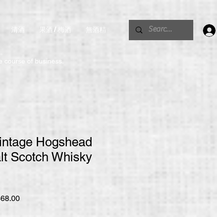
清酒
果酒 / 梅酒
無酒精
。
he course of business.
Vintage Hogshead
lt Scotch Whisky
促
68.00
銷