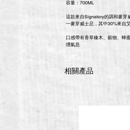
容量：700ML
這款來自Signatory的調
一麥芽威士忌，其中30%來自
口感帶有香草橡木、穀物、蜂
燻氣息
相關產品