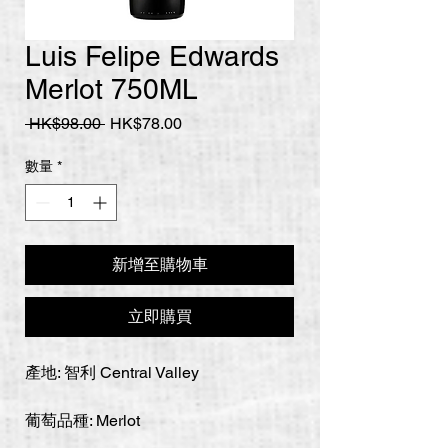
Luis Felipe Edwards
Merlot 750ML
一
促
 HK$98.00 
HK$78.00
般
銷
價
價
數量
*
格
格
新增至購物車
立即購買
產地: 智利 Central Valley
葡萄品種: Merlot