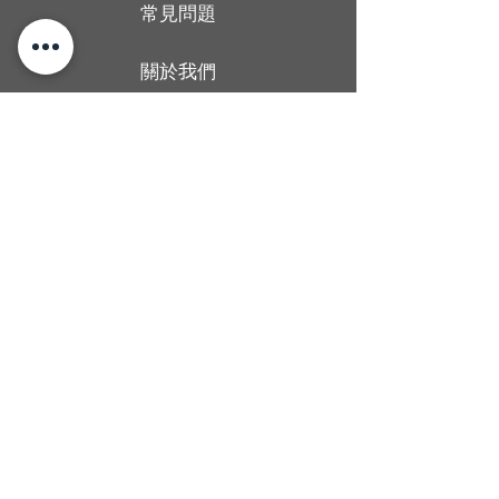
常見問題
關於我們
送貨條款
聯絡我們
香港旺角廣華街1號仁安大廈地下2B舖
Shop 2B, G/F, Yan On Building, 1
Kwong Wa Street, Mong Kok, Hong
Kong
Man wong
67437406
Alcoholica_hk
@Alcoholicahk