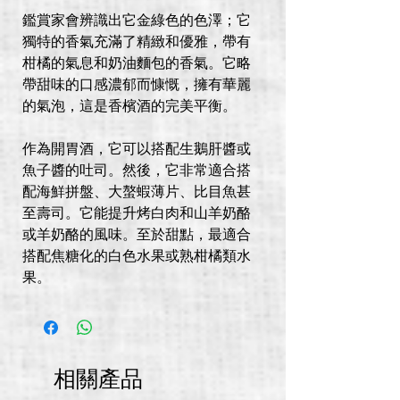
鑑賞家會辨識出它金綠色的色澤；它
獨特的香氣充滿了精緻和優雅，帶有
柑橘的氣息和奶油麵包的香氣。它略
帶甜味的口感濃郁而慷慨，擁有華麗
的氣泡，這是香檳酒的完美平衡。
作為開胃酒，它可以搭配生鵝肝醬或
魚子醬的吐司。然後，它非常適合搭
配海鮮拼盤、大螯蝦薄片、比目魚甚
至壽司。它能提升烤白肉和山羊奶酪
或羊奶酪的風味。至於甜點，最適合
搭配焦糖化的白色水果或熟柑橘類水
果。
相關產品