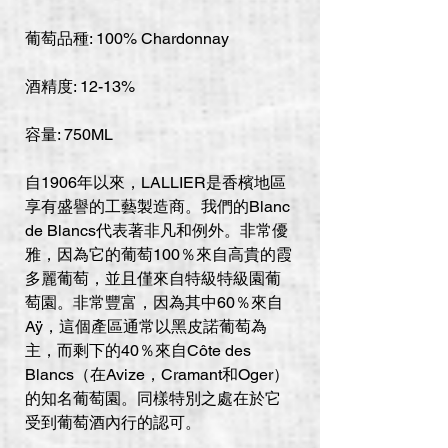
葡萄品種: 100% Chardonnay
酒精度: 12-13%
容量: 750ML
自1906年以來，LALLIER是香檳地區
享有盛譽的工藝製造商。我們的Blanc
de Blancs代表著非凡和例外。非常優
雅，因為它的葡萄100％來自高貴的霞
多麗葡萄，並且僅來自特級特級園葡
萄園。非常豐富，因為其中60％來自
Aÿ，這個產區通常以黑皮諾葡萄為
主，而剩下的40％來自Côte des
Blancs（在Avize，Cramant和Oger）
的知名葡萄園。同樣特別之處在於它
受到葡萄酒內行的認可。