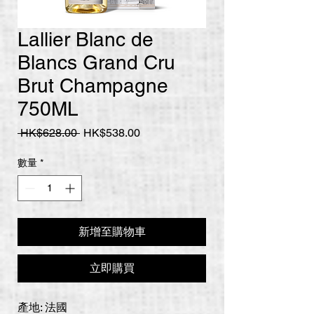
Lallier Blanc de
Blancs Grand Cru
Brut Champagne
750ML
一
促
 HK$628.00 
HK$538.00
般
銷
價
價
數量
*
格
格
新增至購物車
立即購買
產地: 法國