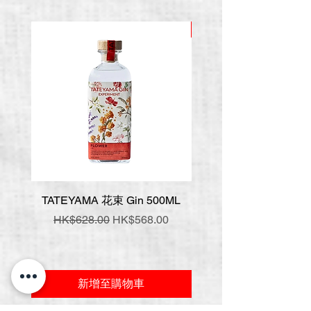
推廣價
TATEYAMA 花束 Gin 500ML
壹岐 神樂 手工氈酒 7
一般價格
促銷價格
一般價格
HK$628.00
HK$568.00
HK$548.00
新增至購物車