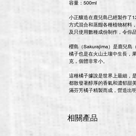
容量：500ml
小正釀造在鹿兒島已經製作了13
方式混合和蒸餾各種植物材料，“K
及只使用數種成份制作，令你
櫻島（Sakurajima）是鹿兒
橘子也是在火山土壤中生長，果實
克，個體非常小。
這種橘子據說是世界上最細，
都散發著醇厚的香氣和濃郁甜
滿芬芳橘子精製而成，營造出
相關產品