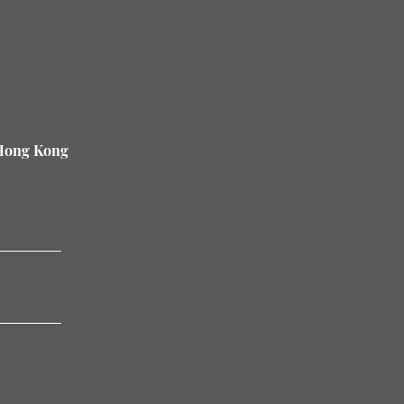
 Hong Kong
。