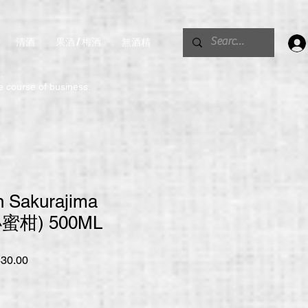
清酒
果酒 / 梅酒
無酒精
。
he course of business.
 Sakurajima
(小蜜柑) 500ML
促
30.00
銷
價
格