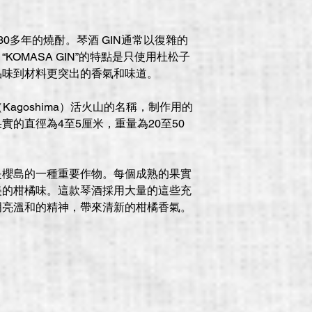
0多年的燒酎。琴酒 GIN通常以復雜的
OMASA GIN”的特點是只使用杜松子
品味到材料更突出的香氣和味道。
島（Kagoshima）活火山的名稱，制作用的
的直徑為4至5厘米，重量為20至50
是櫻島的一種重要作物。每個成熟的果實
美的柑橘味。這款琴酒採用大量的這些充
明亮溫和的精神，帶來清新的柑橘香氣。