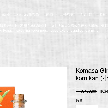
/白蘭地
伏特加/龍舌蘭
氈酒
其他烈酒
紅/白酒
香檳
據香港法律，不得在業務過程中，向未成年人售賣或供應令人醺醉的酒類
 Kong, intoxicating liquor must not be sold or supplied to a minor in t
Komasa Gin
komikan 
一
 HK$478.00 
HK$4
般
數量
*
價
格