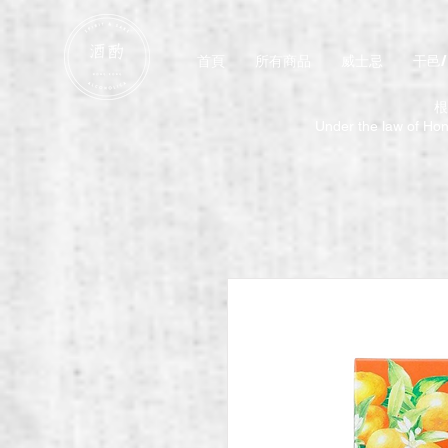
首頁
所有商品
威士忌
干邑
根
Under the law of Hong