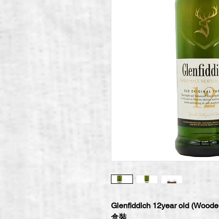
Glenfiddich 12year old (W
盒裝