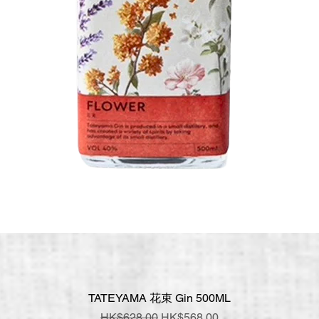
TATEYAMA 花束 Gin 500ML
快速瀏覽
一般價格
促銷價格
HK$628.00
HK$568.00