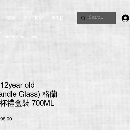
清酒
果酒 / 梅酒
無酒精
。
he course of business.
 12year old
andle Glass) 格蘭
杯禮盒裝 700ML
促
98.00
銷