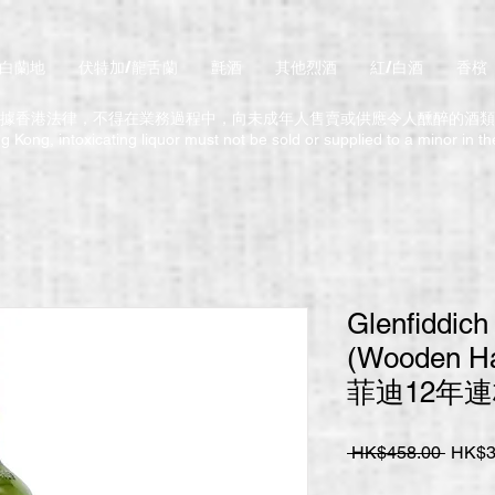
/白蘭地
伏特加/龍舌蘭
氈酒
其他烈酒
紅/白酒
香檳
據香港法律，不得在業務過程中，向未成年人售賣或供應令人醺醉的酒類
 Kong, intoxicating liquor must not be sold or supplied to a minor in t
Glenfiddich
(Wooden H
菲迪12年連
一
 HK$458.00 
HK$3
般