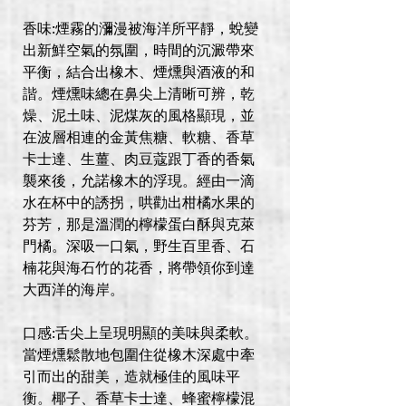
香味:煙霧的瀰漫被海洋所平靜，蛻變
出新鮮空氣的氛圍，時間的沉澱帶來
平衡，結合出橡木、煙燻與酒液的和
諧。煙燻味總在鼻尖上清晰可辨，乾
燥、泥土味、泥煤灰的風格顯現，並
在波層相連的金黃焦糖、軟糖、香草
卡士達、生薑、肉豆蔻跟丁香的香氣
襲來後，允諾橡木的浮現。經由一滴
水在杯中的誘拐，哄勸出柑橘水果的
芬芳，那是溫潤的檸檬蛋白酥與克萊
門橘。深吸一口氣，野生百里香、石
楠花與海石竹的花香，將帶領你到達
大西洋的海岸。
口感:舌尖上呈現明顯的美味與柔軟。
當煙燻鬆散地包圍住從橡木深處中牽
引而出的甜美，造就極佳的風味平
衡。椰子、香草卡士達、蜂蜜檸檬混