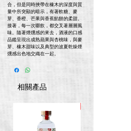
合，但是同時挾帶在橡木的深度與質
量中所突顯的暗示，有著軟糖、麥
芽、香橙、芒果與香蕉餡餅的柔甜。
接著，每一次啜飲，都交叉著層層風
味。隨著煙燻感的來去，酒液的口感
品鑑呈現出成熟蘋果與杏桃味，與麥
芽、橡木甜味以及典型的波夏乾燥煙
燻感出色地交織在一起。
相關產品
推廣價