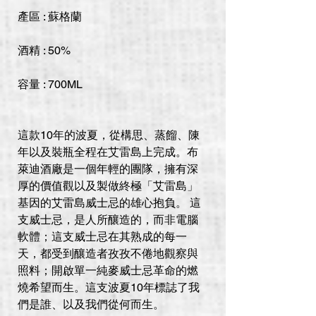
產區 : 蘇格蘭
酒精 : 50%
容量 : 700ML
這款10年的波夏，從構思、蒸餾、陳
年以及裝瓶全程在艾雷島上完成。布
萊迪酒廠是一個年輕的團隊，擁有深
厚的價值觀以及製做終極「艾雷島」
基因的艾雷島威士忌的雄心抱負。 這
支威士忌，是人所釀造的，而非電腦
軟體；這支威士忌在其熟成的每一
天，都受到釀造者孜孜不倦地觀察與
照料；開啟單一純麥威士忌革命的燃
燒希望而生。這支波夏10年標誌了我
們是誰、以及我們從何而生。