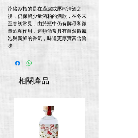
滓絡み指的是在過濾或壓榨清酒之
後，仍保留少量酒粕的酒款，在冬末
至春初常見，由於瓶中仍有酵母和微
量酒粕作用，這類酒常具有自然微氣
泡與新鮮的香氣，味道更厚實富含旨
味
相關產品
推廣價