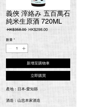
義俠 滓絡み 五百萬石
純米生原酒 720ML
一
促
 HK$358.00 
HK$298.00
般
銷
價
價
數量
*
格
格
新增至購物車
立即購買
產地：日本-愛知縣
酒造：山忠本家酒造