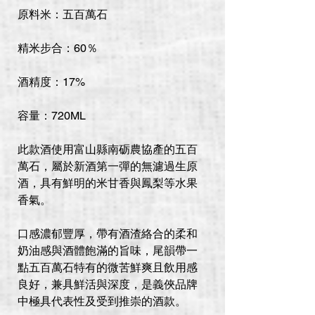
原料米：五百萬石
精米步合：60％
酒精度：17%
容量：720ML
此款酒使用富山縣南砺農協產的五百
萬石，屬於新酒第一彈的無濾過生原
酒，具有鮮明的米甘香與鳳梨等水果
香氣。
口感濃郁豐厚，帶有酒渣絡合的柔和
奶油感與酒體飽滿的旨味，尾韻帶一
點五百萬石特有的微苦鮮爽且飲用感
良好，兼具鮮活與深度，是義俠品牌
中極具代表性及受到推崇的酒款。