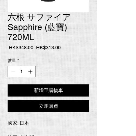
六根 サファイア
Sapphire (藍寶)
720ML
一
促
 HK$348.00 
HK$313.00
般
銷
價
價
數量
*
格
格
新增至購物車
立即購買
國家: 日本