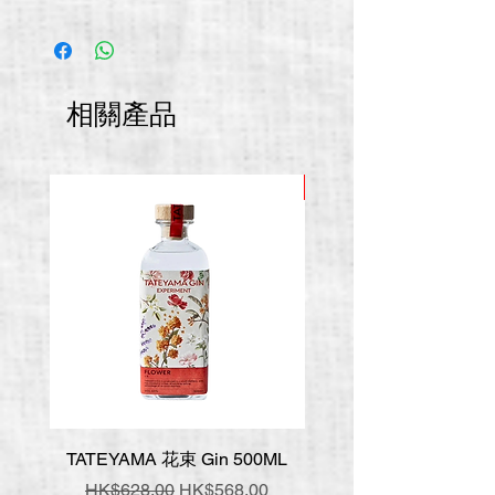
相關產品
推廣價
TATEYAMA 花束 Gin 500ML
壹岐 神樂 手工氈酒 7
一般價格
促銷價格
一般價格
HK$628.00
HK$568.00
HK$548.00