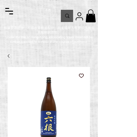
根據香港法律，不得在業務過程中，向未成年人售賣或供應令
人醺醉的酒類。
Under the law of Hong Kong, intoxicating liquor must not be
sold or supplied to a minor in the course of business.