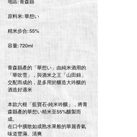
地區: 青森縣
原料米: 華想い
精米步合: 55%
容量: 720ml
青森縣產的「華想い」由純米酒用的
「華吹雪」，與酒米之王「山田錦」
交配而成的，是多用於釀造大吟釀的
酒造好適米
本款六根「藍寶石-純米吟釀」，將青
森縣產的華想い精米至55%釀製而
成。
在口中擴散如成熟水果般的華麗香氣
味道豐滿、清爽