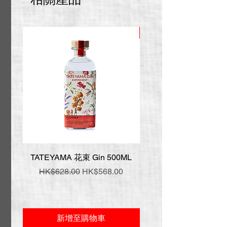
推廣價
TATEYAMA 花束 Gin 500ML
壹岐 神樂 手工氈酒 7
一般價格
促銷價格
一般價格
HK$628.00
HK$568.00
HK$548.00
新增至購物車