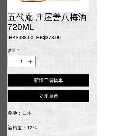
五代庵 庄屋善八梅酒
720ML
一
促
 HK$438.00 
HK$378.00
般
銷
價
價
數量
*
格
格
新增至購物車
立即購買
產地：日本
酒精度：12%