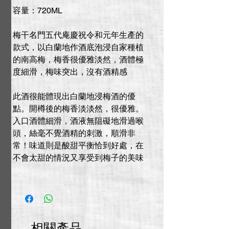
容量：720ML
梅干名門五代庵慶祝令和元年生產的
款式，以白蘭地作酒底泡浸自家種植
的南高梅，梅香很優雅淡然，酒體極
度細滑，梅味突出，沒有酒精感
此酒很能體現出白蘭地浸梅酒的優
點。開樽後的梅香淡淡然，很優雅。
入口酒體細滑，酒液無阻礙地滑過喉
頭，絲毫不覺酒精的刺激，順滑非
常！味道則是酸甜平衡恰到好處，在
不會太甜的情況又享受到梅子的美味
相關產品