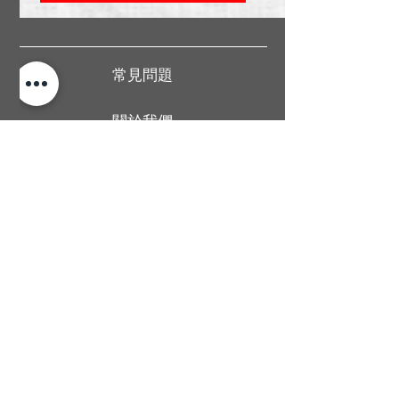
常見問題
關於我們
送貨條款
聯絡我們
香港旺角廣華街1號仁安大廈地下2B舖
Shop 2B, G/F, Yan On Building, 1
Kwong Wa Street, Mong Kok, Hong
Kong
Man wong
67437406