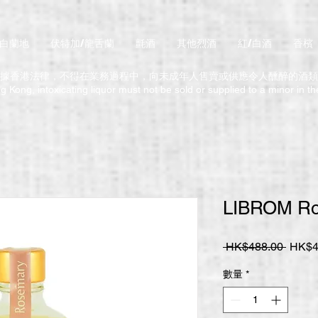
/白蘭地
伏特加/龍舌蘭
氈酒
其他烈酒
紅/白酒
香檳
據香港法律，不得在業務過程中，向未成年人售賣或供應令人醺醉的酒類
 Kong, intoxicating liquor must not be sold or supplied to a minor in t
LIBROM Ro
一
 HK$488.00 
HK$4
般
數量
*
價
格