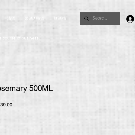
清酒
果酒 / 梅酒
無酒精
。
he course of business.
semary 500ML
促
39.00
銷
價
格