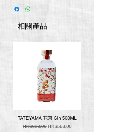
相關產品
推廣價
TATEYAMA 花束 Gin 500ML
壹岐 神樂 手工氈酒 7
一般價格
促銷價格
一般價格
HK$628.00
HK$568.00
HK$548.00