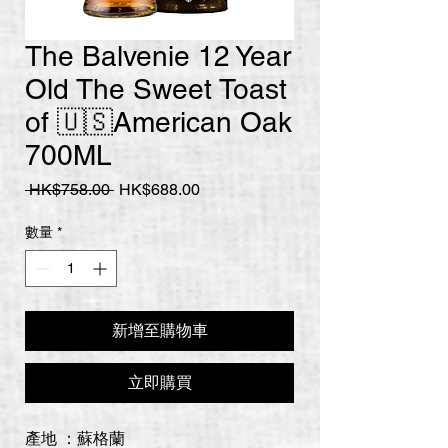
The Balvenie 12 Year
Old The Sweet Toast
of 🇺🇸American Oak
700ML
一
促
 HK$758.00 
HK$688.00
般
銷
價
價
數量
*
格
格
新增至購物車
立即購買
產地 ：蘇格蘭