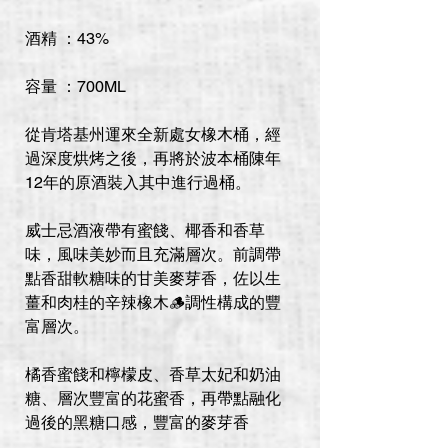
酒精 ：43%
容量 ：700ML
從肯塔基州運來全新處女橡木桶，經
過深度烘烤之後，再將於波本桶陳年
12年的原酒裝入其中進行過桶。
威士忌酒液帶有蜜餞、椰香和香草
味，風味美妙而且充滿層次。前調帶
點香甜軟糖味的甘美麥芽香，佐以生
薑和肉桂的辛辣橡木🪵調性構成的豐
富層次。
橘香蜜餞和檸檬皮、香草太妃和奶油
糖、層次豐富的花蜜香，再帶點融化
過後的黑糖口感，豐富的麥芽香