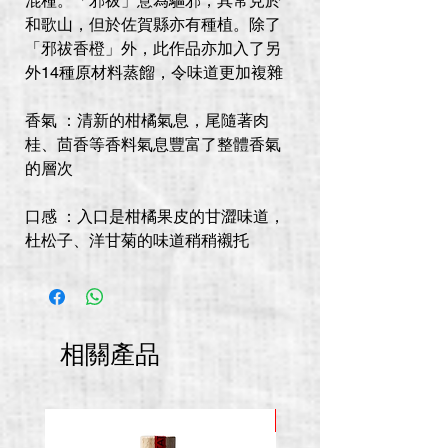
混種。「邪祓」意為驅邪，其常見於
和歌山，但於佐賀縣亦有種植。除了
「邪祓香橙」外，此作品亦加入了另
外14種原材料蒸餾，令味道更加複雜
香氣 ：清新的柑橘氣息，尾隨著肉
桂、茴香等香料氣息豐富了整體香氣
的層次
口感 ：入口是柑橘果皮的甘澀味道，
杜松子、洋甘菊的味道稍稍襯托
相關產品
推廣價