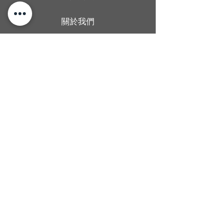
關於我們
送貨條款
聯絡我們
香港旺角廣華街1號仁安大廈地下2B舖
Shop 2B, G/F, Yan On Building, 1
Kwong Wa Street, Mong Kok, Hong
Kong
Man wong
67437406
Alcoholica_hk
@Alcoholicahk