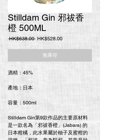
Stilldam Gin 邪祓香
橙 500ML
一
促
 HK$638.00 
HK$528.00
般
銷
價
價
無庫存
格
格
酒精：45%
產地：日本
容量：500ml
Stilldam Gin第9款作品的主要原材料
是一款名為「邪祓香橙」(Jabara) 的
日本柑橘，此水果屬於柚子及蜜柑的