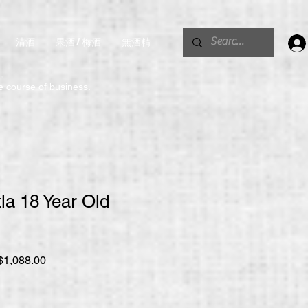
清酒
果酒 / 梅酒
無酒精
。
he course of business.
la 18 Year Old
促
1,088.00
銷
價
格