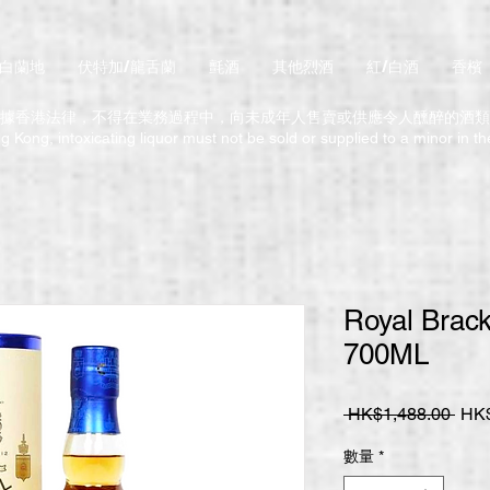
/白蘭地
伏特加/龍舌蘭
氈酒
其他烈酒
紅/白酒
香檳
據香港法律，不得在業務過程中，向未成年人售賣或供應令人醺醉的酒類
 Kong, intoxicating liquor must not be sold or supplied to a minor in t
Royal Brack
700ML
一
 HK$1,488.00 
HK$
般
數量
*
價
格