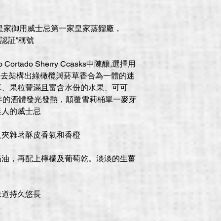
la）皇家御用威士忌第一家皇家蒸餾廠，
家認証”稱號
rtado Sherry Ccasks中陳釀,選擇用
雪莉酒桶去架構出綠橄欖與菸草香合為一體的迷
草、果粒豐滿且富含水份的水果、可可
年的酒體發光發熱，顛覆雪莉桶單一麥芽
迷人的威士忌
及夾雜著酥皮香氣和香橙
奶油，再配上檸檬及葡萄乾。淡淡的生薑
味道持久悠長