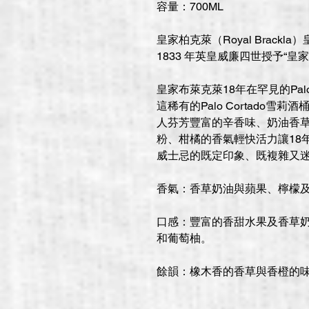
容量：700ML
皇家柏克萊（Royal Brack
1833 年英皇威廉四世授予“皇
皇家布萊克萊18年在罕見的Palo Co
這稀有的Palo Cortado
人芬芳豐富的辛香味、奶油香
粉、柑橘的香氣輕快活力讓18
威士忌的既定印象、既複雜又
香氣：香草奶油與蘋果、檸檬
口感：豐富的香甜水果及香草
和葡萄柚。
餘韻：橡木香的香草與香橙的