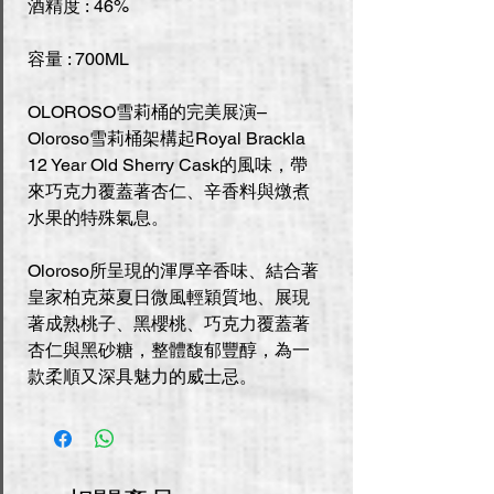
酒精度 : 46%
容量 : 700ML
OLOROSO雪莉桶的完美展演–
Oloroso雪莉桶架構起Royal Brackla
12 Year Old Sherry Cask的風味，帶
來巧克力覆蓋著杏仁、辛香料與燉煮
水果的特殊氣息。
Oloroso所呈現的渾厚辛香味、結合著
皇家柏克萊夏日微風輕穎質地、展現
著成熟桃子、黑櫻桃、巧克力覆蓋著
杏仁與黑砂糖，整體馥郁豐醇，為一
款柔順又深具魅力的威士忌。