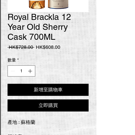
Royal Brackla 12
Year Old Sherry
Cask 700ML
一
促
 HK$728.00 
HK$608.00
般
銷
價
價
數量
*
格
格
新增至購物車
立即購買
產地 : 蘇格蘭