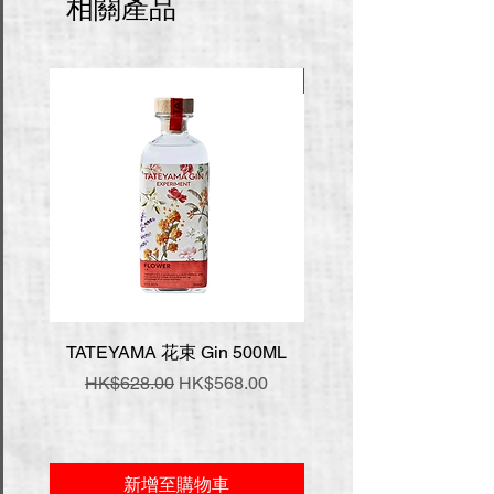
相關產品
推廣價
TATEYAMA 花束 Gin 500ML
壹岐 神樂 手工氈酒 7
一般價格
促銷價格
一般價格
HK$628.00
HK$568.00
HK$548.00
新增至購物車