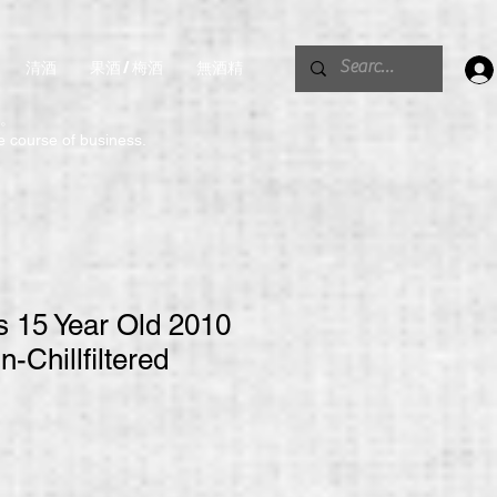
清酒
果酒 / 梅酒
無酒精
。
he course of business.
s 15 Year Old 2010
-Chillfiltered