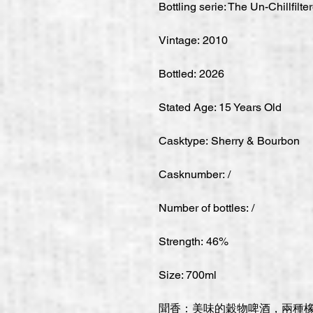
Bottling serie: The Un-Chillfilte
Vintage: 2010
Bottled: 2026
Stated Age: 15 Years Old
Casktype: Sherry & Bourbon
Casknumber: /
Number of bottles: /
Strength: 46%
Size: 700ml
聞香：
美味的穀物啤酒，兩種