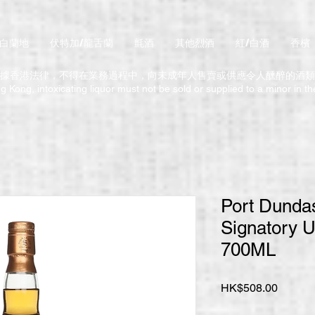
/白蘭地
伏特加/龍舌蘭
氈酒
其他烈酒
紅/白酒
香檳
據香港法律，不得在業務過程中，向未成年人售賣或供應令人醺醉的酒類
 Kong, intoxicating liquor must not be sold or supplied to a minor in t
Port Dunda
Signatory Un
700ML
價
HK$508.00
格