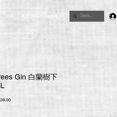
清酒
果酒 / 梅酒
無酒精
。
he course of business.
Trees Gin 白蘭樹下
L
促
28.00
銷
價
格