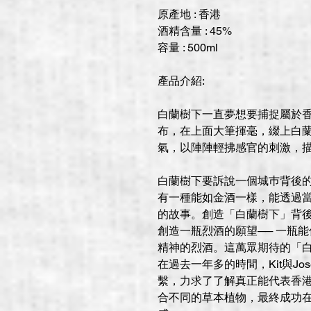
原產地 : 香港
酒精含量 : 45%
容量 : 500ml
產品介紹:
白蘭樹下一直夢想要捕捉屬於
布，在上面大筆揮毫，綴上白
氣，以陣陣輕拂感官的刺激，描
白蘭樹下要訴說⼀個城巿背後
有⼀種能如⾦酒⼀樣，能透過
的故事。創造「⽩蘭樹下」背
創造⼀瓶烈酒的願望── ⼀瓶
精神的烈酒。這萬眾期待的「⽩
在過去⼀年多的時間，Kit與J
繫，⼒求了了解真正能代表香
合不同的草本植物，最終成功