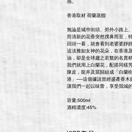
感。
香港取材 荷蘭蒸餾
無論是城巿街頭、郊外小路上
而清新的花香突然撲鼻而至，
回頭一看，就會看到老婆婆靜靜
這淡雅如女神的花朵，在香港
油，卻是全球趨之若鶩的名貴
我們就用上白蘭花，配搭同樣芳
陳皮，龍井及當歸組成「白蘭
港」──這個據說曾經盛產香木
讓我們一起以味蕾，享受我城
容量:500ml
酒精濃度:45%