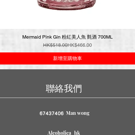
Mermaid Pink Gin 粉紅美人魚 氈酒 700ML
快速瀏覽
一般價格
促銷價格
HK$518.00
HK$466.00
新增至購物車
聯絡我們
Man wong
67437406
Alcoholica_hk