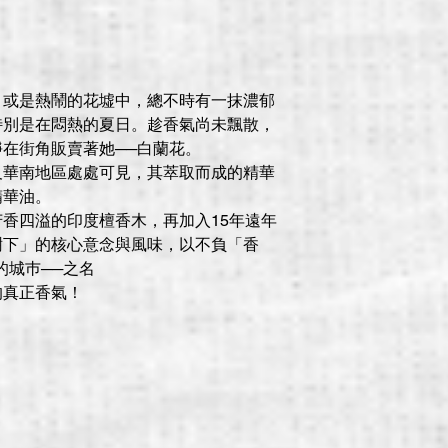
、或是熱鬧的花墟中，總不時有一抹濃郁
特別是在悶熱的夏日。趁香氣尚未飄散，
在街角販賣著她──白蘭花。
及華南地區處處可見，其萃取而成的精華
精華油。
香四溢的印度檀香木，再加入15年遠年
樹下」的核心意念與風味，以不負「香
的城巿──之名
的真正香氣！