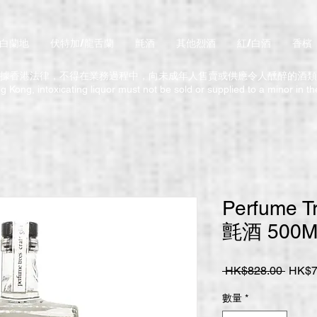
/白蘭地
伏特加/龍舌蘭
氈酒
其他烈酒
紅/白酒
香檳
據香港法律，不得在業務過程中，向未成年人售賣或供應令人醺醉的酒類
 Kong, intoxicating liquor must not be sold or supplied to a minor in t
Perfume 
氈酒 500M
一
 HK$828.00 
HK$7
般
數量
*
價
格