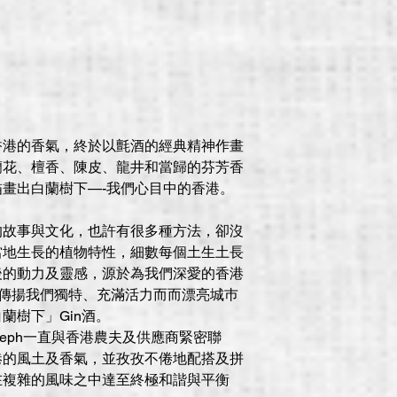
香港的香氣，終於以氈酒的經典精神作畫
蘭花、檀香、陳皮、龍井和當歸的芬芳香
畫出白蘭樹下—-我們心目中的香港。
的故事與⽂化，也許有很多種⽅法，卻沒
當地⽣長的植物特性，細數每個⼟⽣⼟長
後的動⼒及靈感，源於為我們深愛的香港
能傳揚我們獨特、充滿活⼒⽽而漂亮城巿
蘭樹下」Gin酒。
oseph⼀直與香港農夫及供應商緊密聯
港的風⼟及香氣，並孜孜不倦地配搭及拼
在複雜的風味之中達⾄終極和諧與平衡