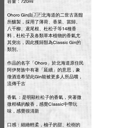
容量：720ml
Ohoro Gin由🇯🇵北海道的二世古蒸餾
所釀製，採用了薄荷、香菜、當歸、
八千柳、鳶尾根、杜松子等14種香
料，杜松子及各類草本植物的香氣尤
其突出，因此獲歸類為Classic Gin的
類別。
作品的名字「Ohoro」於北海道原住民
阿伊努族中有著「延續」的意思，象
徵酒造希望此Gin能被更多人所品嚐，
流傳千古
香氣 ：是明顯杜松子的香氣，夾著微
微柑橘的酸香，感覺Classic中帶玩
味，感覺很清新
口感：細緻輕柔，柚子的甜、松樹的