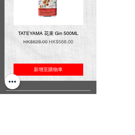
TATEYAMA 花束 Gin 500ML
壹岐 神樂 手工氈酒 7
一般價格
促銷價格
一般價格
HK$628.00
HK$568.00
HK$548.00
新增至購物車
常見問題
關於我們
送貨條款