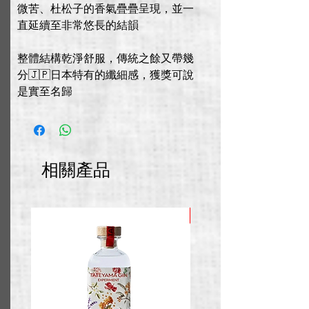
微苦、杜松子的香氣疊疊呈現，並一
直延續至非常悠長的結韻
整體結構乾淨舒服，傳統之餘又帶幾
分🇯🇵日本特有的纖細感，獲獎可說
是實至名歸
相關產品
推廣價