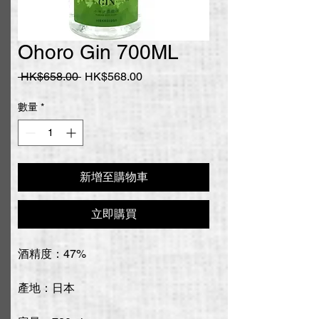
Ohoro Gin 700ML
一
促
 HK$658.00 
HK$568.00
般
銷
價
價
數量
*
格
格
新增至購物車
立即購買
酒精度：47%
產地：日本