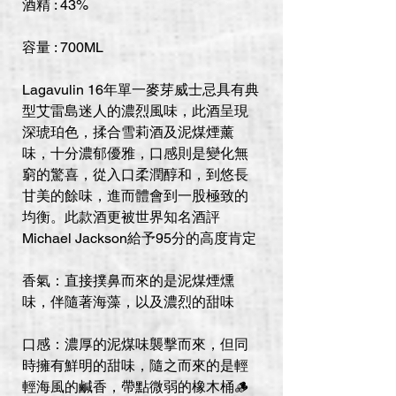
酒精 : 43%
容量 : 700ML
Lagavulin 16年單一麥芽威士忌具有典
型艾雷島迷人的濃烈風味，此酒呈現
深琥珀色，揉合雪莉酒及泥煤煙薰
味，十分濃郁優雅，口感則是變化無
窮的驚喜，從入口柔潤醇和，到悠長
甘美的餘味，進而體會到一股極致的
均衡。此款酒更被世界知名酒評
Michael Jackson給予95分的高度肯定
香氣：直接撲鼻而來的是泥煤煙燻
味，伴隨著海藻，以及濃烈的甜味
口感：濃厚的泥煤味襲擊而來，但同
時擁有鮮明的甜味，隨之而來的是輕
輕海風的鹹香，帶點微弱的橡木桶🪵