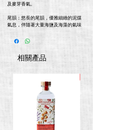
及麥芽香氣。
尾韻：悠長的尾韻，優雅細緻的泥煤
氣息，伴隨著大量海鹽及海藻的氣味
相關產品
推廣價