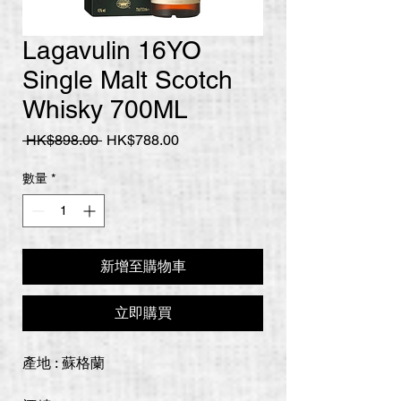
Lagavulin 16YO
Single Malt Scotch
Whisky 700ML
一
促
 HK$898.00 
HK$788.00
般
銷
價
價
數量
*
格
格
新增至購物車
立即購買
產地 : 蘇格蘭