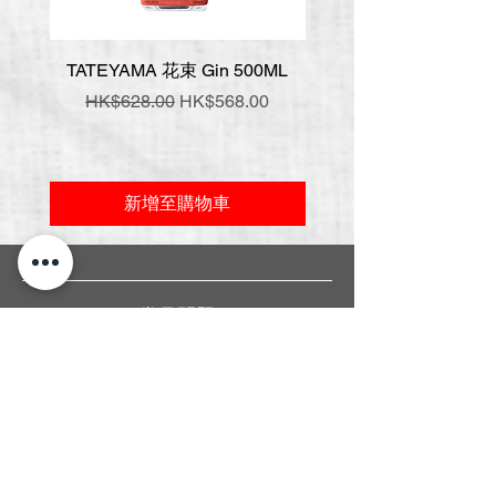
TATEYAMA 花束 Gin 500ML
壹岐 神樂 手工氈酒 7
一般價格
促銷價格
一般價格
HK$628.00
HK$568.00
HK$548.00
新增至購物車
常見問題
關於我們
送貨條款