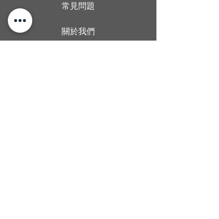
常見問題
關於我們
送貨條款
聯絡我們
香港旺角廣華街1號仁安大廈地下2B舖
Shop 2B, G/F, Yan On Building, 1
Kwong Wa Street, Mong Kok, Hong
Kong
Man wong
67437406
Alcoholica_hk
@Alcoholicahk