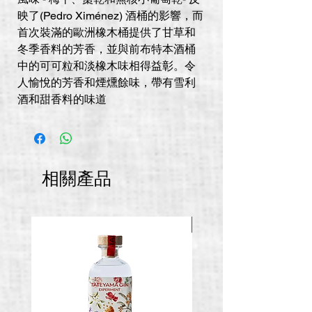
映了(Pedro Ximénez) 酒桶的影響，而
首次裝滿的歐洲橡木桶提供了甘草和
冬季香料的芳香，並與前布特本酒桶
中的可可粒和淡橡木味相得益彰。令
人愉悅的芳香和煙燻餘味，帶有雪利
酒和甜香料的味道
相關產品
推廣價