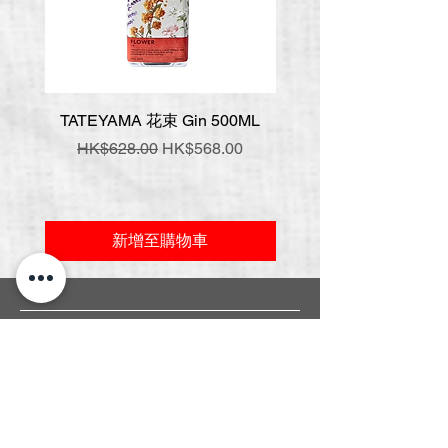
TATEYAMA 花束 Gin 500ML
壹岐 神樂 手工氈酒 7
一般價格
促銷價格
一般價格
HK$628.00
HK$568.00
HK$548.00
新增至購物車
常見問題
關於我們
送貨條款