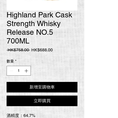
Highland Park Cask
Strength Whisky
Release NO.5
700ML
一
促
 HK$758.00 
HK$688.00
般
銷
價
價
數量
*
格
格
新增至購物車
立即購買
酒精度：64.7%