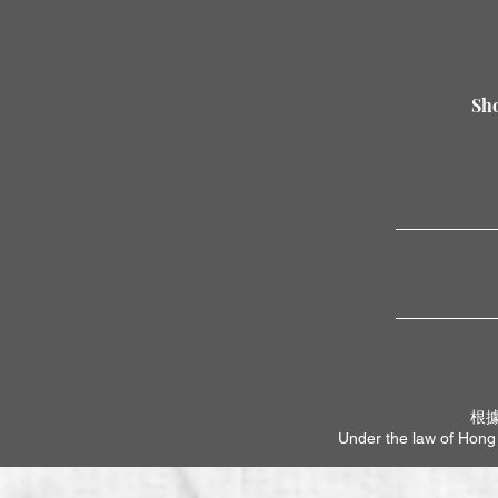
Sho
根
Under the law of Hong K