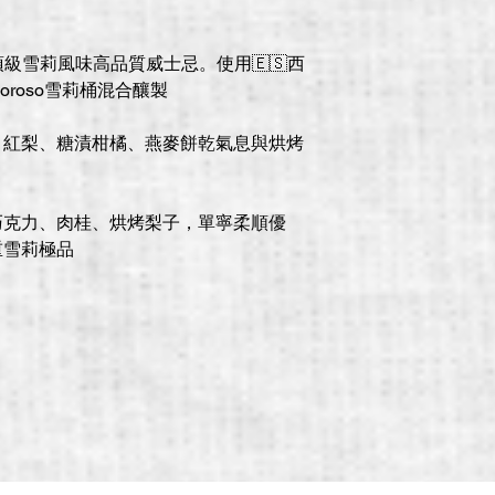
s 世界最頂級雪莉風味高品質威士忌。使用🇪🇸西
Oloroso雪莉桶混合釀製
、紅梨、糖漬柑橘、燕麥餅乾氣息與烘烤
。
巧克力、肉桂、烘烤梨子，單寧柔順優
重雪莉極品