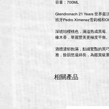
容量：700ML
Glendronach 21 Year
班牙Pedro Ximenez雪莉桶和
深琥珀櫻桃色，滿溢熟成黑莓
橡木香，華麗豐美更極度平衡
酒體濃郁飽滿，點綴驚豔的黑
雅，餘韻悠遠綿長，為鑑賞級
相關產品