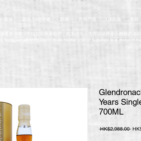
/白蘭地
伏特加/龍舌蘭
氈酒
其他烈酒
紅/白酒
香檳
據香港法律，不得在業務過程中，向未成年人售賣或供應令人醺醉的酒類
 Kong, intoxicating liquor must not be sold or supplied to a minor in t
Glendronac
Years Singl
700ML
一
 HK$2,988.00 
HK$
般