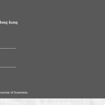
 Hong Kong
。
 course of business.