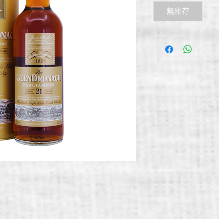
價
無庫存
格