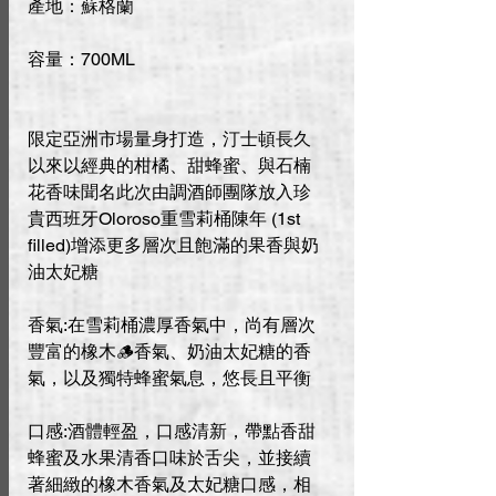
產地：蘇格蘭
容量：700ML
限定亞洲市場量身打造，汀士頓長久
以來以經典的柑橘、甜蜂蜜、與石楠
花香味聞名此次由調酒師團隊放入珍
貴西班牙Oloroso重雪莉桶陳年 (1st
filled)增添更多層次且飽滿的果香與奶
油太妃糖
香氣:在雪莉桶濃厚香氣中，尚有層次
豐富的橡木🪵香氣、奶油太妃糖的香
氣，以及獨特蜂蜜氣息，悠長且平衡
口感:酒體輕盈，口感清新，帶點香甜
蜂蜜及水果清香口味於舌尖，並接續
著細緻的橡木香氣及太妃糖口感，相