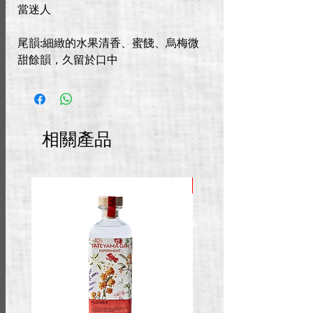
當迷人
尾韻:細緻的水果清香、蜜餞、烏梅微
甜餘韻，久留於口中
相關產品
推廣價