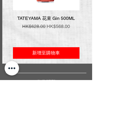
TATEYAMA 花束 Gin 500ML
壹岐 神樂 手工氈酒 7
一般價格
促銷價格
一般價格
HK$628.00
HK$568.00
HK$548.00
新增至購物車
常見問題
關於我們
送貨條款