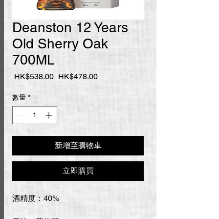
Deanston 12 Years
Old Sherry Oak
700ML
一
促
 HK$538.00 
HK$478.00
般
銷
價
價
數量
*
格
格
新增至購物車
立即購買
酒精度：40%