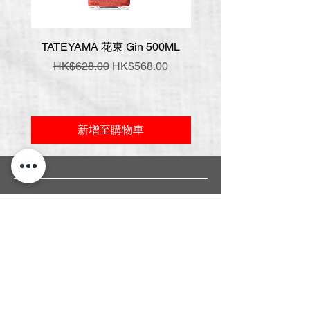
TATEYAMA 花束 Gin 500ML
壹岐 神樂 手工氈酒 7
一般價格
促銷價格
一般價格
HK$628.00
HK$568.00
HK$548.00
新增至購物車
常見問題
關於我們
送貨條款