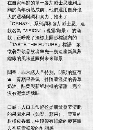
在自家蒸餾的單一麥芽威士忌達到足
夠的高年份熟成前，他們運用自身強
大的選桶與調和實力，推出了
「CRN57°」系列調和麥芽威士忌。這
款名為 "VISION"（視覺/願景） 的酒
款，正呼應了酒標上圓形標誌內的
「TASTE THE FUTURE」標語，象
徵著帶領品飲者率先一窺這座新興蒸
餾廠的風味藍圖與未來願景
聞香：非常誘人且特別。明顯的藍莓
🫐、青蘋果香氣，伴隨著溫柔的香草
奶油、醋栗與新鮮柑橘的清甜，完全
沒有泥煤煙燻味
口感：入口非常輕盈柔順散發著清脆
的果園水果（如梨、蘋果）、豐富的
柑橘皮香氣，中段帶有細緻的麥芽甜
與香草雪糕般的乳脂感