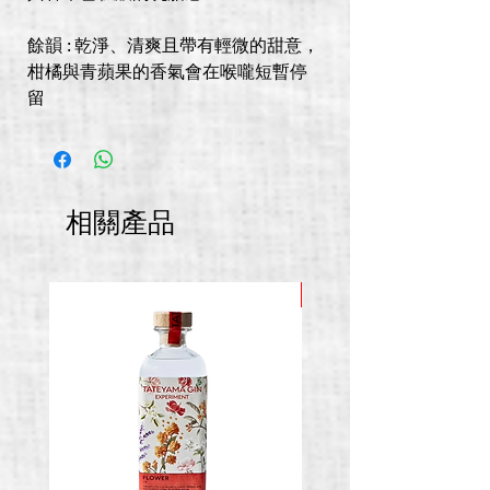
餘韻 : 乾淨、清爽且帶有輕微的甜意，
柑橘與青蘋果的香氣會在喉嚨短暫停
留
相關產品
推廣價