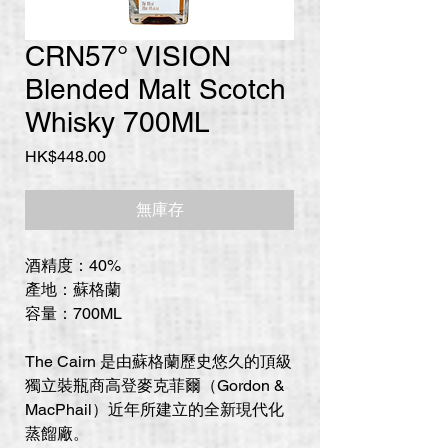
CRN57° VISION
Blended Malt Scotch
Whisky 700ML
價
HK$448.00
格
無庫存
酒精度：40%
產地：蘇格蘭
容量：700ML
The Cairn 是由蘇格蘭歷史悠久的頂級
獨立裝瓶商高登麥克菲爾（Gordon &
MacPhail）近年所建立的全新現代化
蒸餾廠。