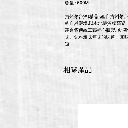
容量 : 500ML
貴州茅台酒(精品),產自貴州茅
的自然環境,以本地優質糯高粱
茅台酒傳統工藝精心釀製,以“酒
味、兌雅雅味無味的味道、無
道。
相關產品