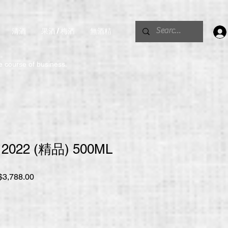
清酒
果酒 / 梅酒
無酒精
。
he course of business.
022 (精品) 500ML
促
3,788.00
銷
價
格