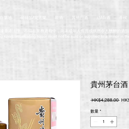
/白蘭地
伏特加/龍舌蘭
氈酒
其他烈酒
紅/白酒
香檳
據香港法律，不得在業務過程中，向未成年人售賣或供應令人醺醉的酒類
 Kong, intoxicating liquor must not be sold or supplied to a minor in t
貴州茅台酒 2
一
 HK$4,288.00 
HK$
般
數量
*
價
格