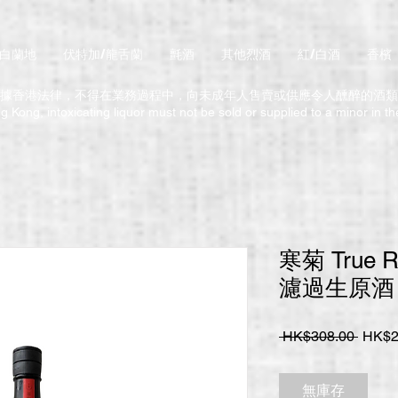
/白蘭地
伏特加/龍舌蘭
氈酒
其他烈酒
紅/白酒
香檳
據香港法律，不得在業務過程中，向未成年人售賣或供應令人醺醉的酒類
 Kong, intoxicating liquor must not be sold or supplied to a minor in t
寒菊 True
濾過生原酒 7
一
 HK$308.00 
HK$2
般
價
無庫存
格