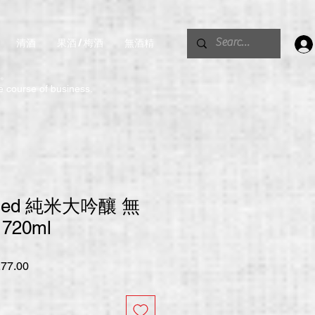
清酒
果酒 / 梅酒
無酒精
。
he course of business.
 Red 純米大吟釀 無
20ml
促
77.00
銷
價
格