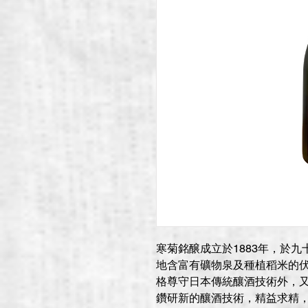
寒菊銘醸成立於1883年，於
地含富有礦物泉及種植稻米的
格尊守日本傳統釀酒技術外，
鑽研新的釀酒技術，精益求精，