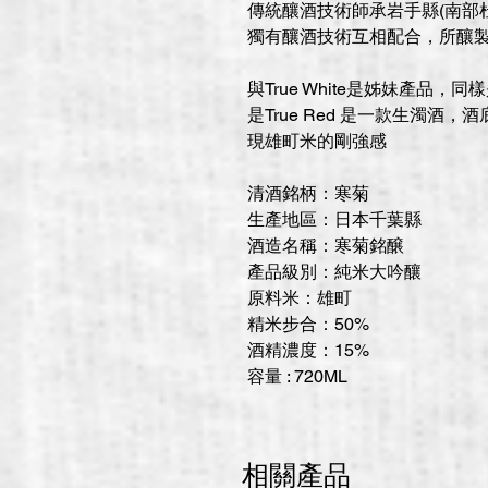
傳統釀酒技術師承岩手縣(南部
獨有釀酒技術互相配合，所釀
與True White是姊妹產品
是True Red 是一款生濁
現雄町米的剛強感
清酒銘柄：寒菊
生產地區：日本千葉縣
酒造名稱：寒菊銘醸
產品級別：純米大吟釀
原料米：雄町
精米步合：50%
酒精濃度：15%
容量 : 720ML
相關產品