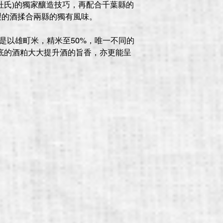
杜氏)的獨家釀造技巧，再配合千葉縣的
製的酒揉合兩縣的獨有風味。
，同樣是以雄町米，精米至50%，唯一不同的
酒，酒底的酒粕大大提升酒的旨香，亦更能呈