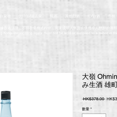
/白蘭地
伏特加/龍舌蘭
氈酒
其他烈酒
紅/白酒
香檳
據香港法律，不得在業務過程中，向未成年人售賣或供應令人醺醉的酒類
 Kong, intoxicating liquor must not be sold or supplied to a minor in t
大嶺 Ohm
み生酒 雄町 
一
 HK$378.00 
HK$3
般
數量
*
價
格