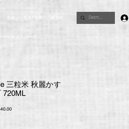
清酒
果酒 / 梅酒
無酒精
。
he course of business.
ine 三粒米 秋麗かす
720ML
促
40.00
銷
價
格