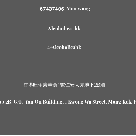
Man wong
67437406
Alcoholica_hk
@Alcoholicahk
香港旺角廣華街1號仁安大廈地下2B舖
p 2B, G/F, Yan On Building, 1 Kwong Wa Street, Mong Kok,