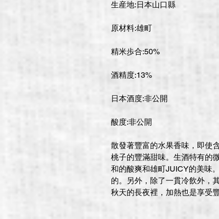
生産地:日本山口縣
原材料:雄町
精米歩合:50%
酒精度:13%
日本酒度:非公開
酸度:非公開
散發著豐富的水果香味，即使
桃子的豐滿甜味。生酒特有的
和的酸爽和雄町JUICY的美
的。另外，除了一貫冷飲外，
秋天的長夜裡，加熱也是享受