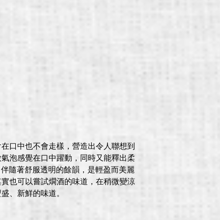
含在口中也不會走樣，營造出令人聯想到
微氣泡感覺在口中躍動，同時又能釋出柔
味。伴隨著舒服透明的餘韻，是輕盈而美麗
其實也可以嘗試燗酒的味道，在稍微變涼
豐盛、新鮮的味道。