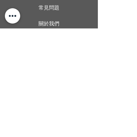
常見問題
關於我們
送貨條款
聯絡我們
香港旺角廣華街1號仁安大廈地下2B舖
Shop 2B, G/F, Yan On Building, 1
Kwong Wa Street, Mong Kok, Hong
Kong
Man wong
67437406
Alcoholica_hk