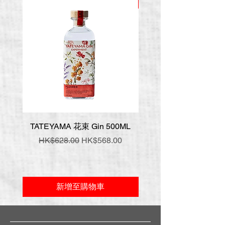
推廣價
TATEYAMA 花束 Gin 500ML
壹岐 神樂 手工氈酒 7
一般價格
促銷價格
一般價格
HK$628.00
HK$568.00
HK$548.00
新增至購物車