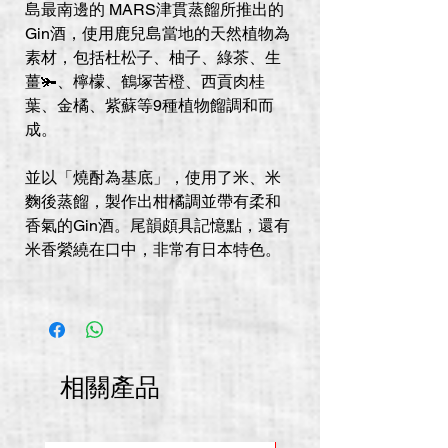
島最南邊的 MARS津貫蒸餾所推出的
Gin酒，使用鹿兒島當地的天然植物為
素材，包括杜松子、柚子、綠茶、生
薑🫚、檸檬、鶴塚苦橙、西貢肉桂
葉、金橘、紫蘇等9種植物餾調和而
成。
並以「燒酎為基底」，使用了米、米
麴後蒸餾，製作出柑橘調並帶有柔和
香氣的Gin酒。尾韻頗具記憶點，還有
米香縈繞在口中，非常有日本特色。
相關產品