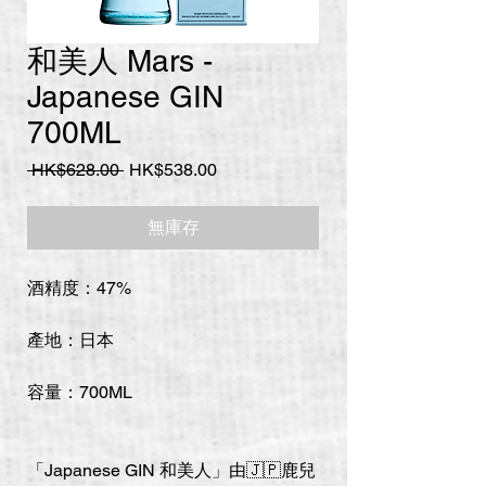
和美人 Mars -
Japanese GIN
700ML
一
促
 HK$628.00 
HK$538.00
般
銷
價
價
無庫存
格
格
酒精度：47%
產地：日本
容量：700ML
「Japanese GIN 和美人」由🇯🇵鹿兒