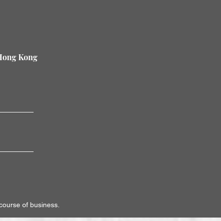
 Hong Kong
。
 course of business.