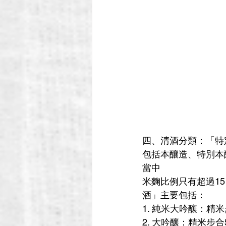
四、清酒分類：「特
包括本釀造、特別本
當中
米麴比例只有超過1
酒」主要包括：
1. 純米大吟釀：精
2. 大吟釀：精米步