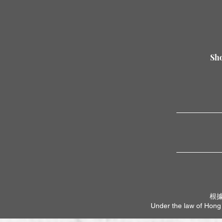
Sho
根
Under the law of Hong K