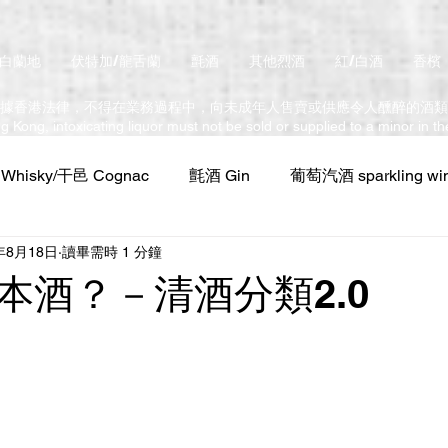
/白蘭地
伏特加/龍舌蘭
氈酒
其他烈酒
紅/白酒
香檳
據香港法律，不得在業務過程中，向未成年人售賣或供應令人醺醉的酒類
 Kong, intoxicating liquor must not be sold or supplied to a minor in t
hisky/干邑 Cognac
氈酒 Gin
葡萄汽酒 sparkling wi
年8月18日
讀畢需時 1 分鐘
本酒？－清酒分類2.0